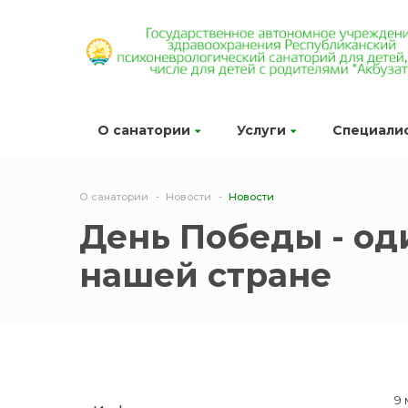
О санатории
Услуги
Специали
О санатории
Новости
Новости
День Победы - од
нашей стране
9 