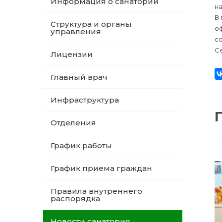
Информация о санатории
на
В
Структура и органы
оф
управления
с
Се
Лицензии
Главный врач
Инфраструктура
Отделения
График работы
График приема граждан
Правила внутреннего
распорядка
Новости санатория