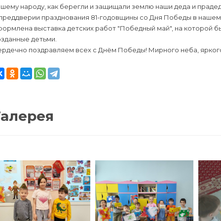
шему народу, как берегли и защищали землю наши деда и прадед
 преддверии празднования 81-годовщины со Дня Победы в нашем
ормлена выставка детских работ "Победный май", на которой б
озданные детьми.
рдечно поздравляем всех с Днём Победы! Мирного неба, яркого 
Галерея