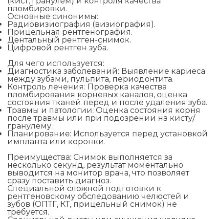
(кист, гранулём) и контроля качества
пломбировки.
Основные синонимы:
Радиовизиография (визиография).
Прицельная рентгенография.
Дентальный рентген-снимок.
Цифровой рентген зуба.
Для чего используется:
Диагностика заболеваний: Выявление кариеса
между зубами, пульпита, периодонтита.
Контроль лечения: Проверка качества
пломбирования корневых каналов, оценка
состояния тканей перед и после удаления зуба.
Травмы и патологии: Оценка состояния корня
после травмы или при подозрении на кисту/
гранулему.
Планирование: Используется перед установкой
импланта или коронки.
Преимущества: Снимок выполняется за
несколько секунд, результат моментально
выводится на монитор врача, что позволяет
сразу поставить диагноз.
Специальной сложной подготовки к
рентгеновскому обследованию челюстей и
зубов (ОПТГ, КТ, прицельный снимок) не
требуется.