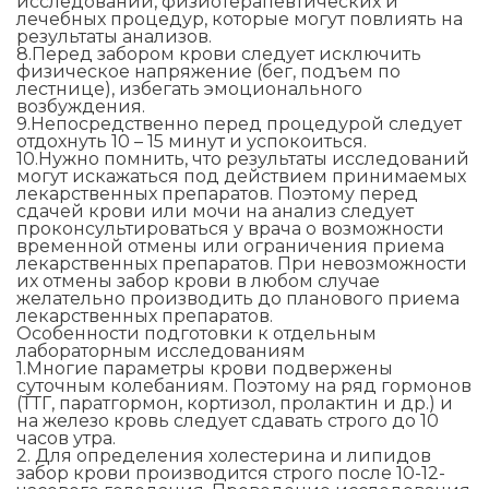
исследований, физиотерапевтических и
лечебных процедур, которые могут повлиять на
результаты анализов.
8.Перед забором крови следует исключить
физическое напряжение (бег, подъем по
лестнице), избегать эмоционального
возбуждения.
9.Непосредственно перед процедурой следует
отдохнуть 10 – 15 минут и успокоиться.
10.Нужно помнить, что результаты исследований
могут искажаться под действием принимаемых
лекарственных препаратов. Поэтому перед
сдачей крови или мочи на анализ следует
проконсультироваться у врача о возможности
временной отмены или ограничения приема
лекарственных препаратов. При невозможности
их отмены забор крови в любом случае
желательно производить до планового приема
лекарственных препаратов.
Особенности подготовки к отдельным
лабораторным исследованиям
1.Многие параметры крови подвержены
суточным колебаниям. Поэтому на ряд гормонов
(ТТГ, паратгормон, кортизол, пролактин и др.) и
на железо кровь следует сдавать строго до 10
часов утра.
2. Для определения холестерина и липидов
забор крови производится строго после 10-12-