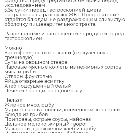
средство, предупредив об этом врача перед
исследованием
5.За сутки перед гастроскопией диета
направлена на разгрузку ЖКТ. Предпочтение
отдаётся блюдам, не раздражающим слизистую
оболочку пищеварительного тракта.
Разрешенные и запрещенные продукты перед
гастроскопией
Можно
Картофельное пюре, каши (геркулесовую,
гречневую)
Супы на овощном отваре
Паровые мясные котлеты из нежирных сортов
мяса и рыбы
Отвары фруктовые
Яйца отварные всмятку
Хлеб подсушенный белый
Печеные овощи, овощное рагу
Нельзя
Жирное мясо, рыбу
Маринованные овощи, копчености, консервы
Блюда из грибов
Приправы, острые соусы, майонез
Цельное молоко, жирный творог
Макароны, дрожжевой хлеб и сдобу