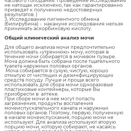
часового голодания. Проведение исследования
не натощак исключено, так как гарантированно
приведет к получению недостоверных
результатов. )
3. Исследование пигментного обмена
(билирубина) - накануне исследования нельзя
принимать аскорбиновую кислоту.
Общий клинический анализ мочи
Для общего анализа мочи предпочтительно
использовать «утреннюю» мочу, которая в
течение ночи собирается в мочевом пузыре.
Моча должна быть собрана после тщательного
туалета наружных половых органов.
Моча собирается в сухую, чистую, хорошо
отмытую от чистящих и дезинфицирующих
средств посуду. Лучше и проще всего
использовать для сбора мочи одноразовые
пластиковые контейнеры, которые Вы
приобрести в аптеке.
При сборе мочи в нее могут попасть
загрязнения, продукты воспаления
мочеиспускательного канала и наружных
половых органов. Поэтому, первую, полученную
в начале мочеиспускания, порцию мочи не
используют. Для анализа используют вторую
порцию мочи, которую собирают, не касаясь