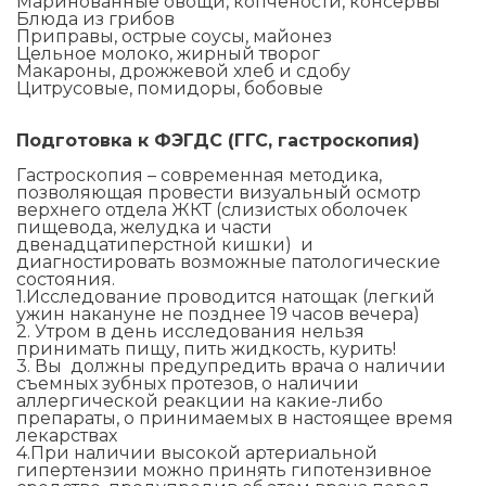
Маринованные овощи, копчености, консервы
Блюда из грибов
Приправы, острые соусы, майонез
Цельное молоко, жирный творог
Макароны, дрожжевой хлеб и сдобу
Цитрусовые, помидоры, бобовые
Подготовка к ФЭГДС (ГГС, гастроскопия)
Гастроскопия – современная методика,
позволяющая провести визуальный осмотр
верхнего отдела ЖКТ (слизистых оболочек
пищевода, желудка и части
двенадцатиперстной кишки) и
диагностировать возможные патологические
состояния.
1.Исследование проводится натощак (легкий
ужин накануне не позднее 19 часов вечера)
2. Утром в день исследования нельзя
принимать пищу, пить жидкость, курить!
3. Вы должны предупредить врача о наличии
съемных зубных протезов, о наличии
аллергической реакции на какие-либо
препараты, о принимаемых в настоящее время
лекарствах
4.При наличии высокой артериальной
гипертензии можно принять гипотензивное