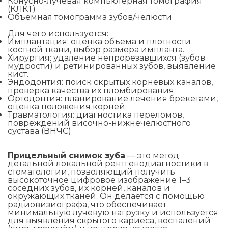
Конусно-лучевая компьютерная томография
(КЛКТ)
Объемная томограмма зубов/челюсти
Для чего используется:
Имплантация: оценка объема и плотности
костной ткани, выбор размера импланта.
Хирургия: удаление непрорезавшихся (зубов
мудрости) и ретинированных зубов, выявление
кист.
Эндодонтия: поиск скрытых корневых каналов,
проверка качества их пломбирования.
Ортодонтия: планирование лечения брекетами,
оценка положения корней.
Травматология: диагностика переломов,
повреждений височно-нижнечелюстного
сустава (ВНЧС)
Прицельный снимок зуба
— это метод
детальной локальной рентгенодиагностики в
стоматологии, позволяющий получить
высокоточное цифровое изображение 1–3
соседних зубов, их корней, каналов и
окружающих тканей. Он делается с помощью
радиовизиографа, что обеспечивает
минимальную лучевую нагрузку и используется
для выявления скрытого кариеса, воспалений