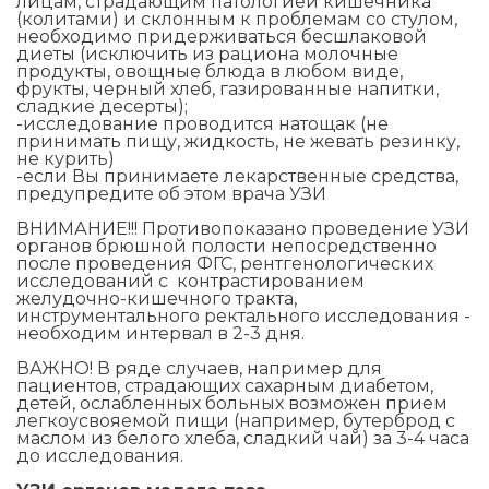
лицам, страдающим патологией кишечника
(колитами) и склонным к проблемам со стулом,
необходимо придерживаться бесшлаковой
диеты (исключить из рациона молочные
продукты, овощные блюда в любом виде,
фрукты, черный хлеб, газированные напитки,
сладкие десерты);
-исследование проводится натощак (не
принимать пищу, жидкость, не жевать резинку,
не курить)
-если Вы принимаете лекарственные средства,
предупредите об этом врача УЗИ
ВНИМАНИЕ!!! Противопоказано проведение УЗИ
органов брюшной полости непосредственно
после проведения ФГС, рентгенологических
исследований с контрастированием
желудочно-кишечного тракта,
инструментального ректального исследования -
необходим интервал в 2-3 дня.
ВАЖНО! В ряде случаев, например для
пациентов, страдающих сахарным диабетом,
детей, ослабленных больных возможен прием
легкоусвояемой пищи (например, бутерброд с
маслом из белого хлеба, сладкий чай) за 3-4 часа
до исследования.