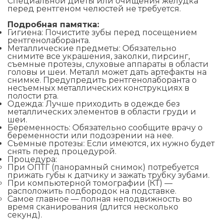
Специальной диеты или очищения желудка
перед рентгеном челюстей не требуется.
Подробная памятка:
Гигиена: Почистите зубы перед посещением
рентгенолаборанта.
Металлические предметы: Обязательно
снимите все украшения, заколки, пирсинг,
съемные протезы, слуховые аппараты в области
головы и шеи. Металл может дать артефакты на
снимке. Предупредить рентгенолаборанта о
несъемных металлических конструкциях в
полости рта.
Одежда: Лучше приходить в одежде без
металлических элементов в области груди и
шеи.
Беременность: Обязательно сообщите врачу о
беременности или подозрении на нее.
Съемные протезы: Если имеются, их нужно будет
снять перед процедурой.
Процедура:
При ОПТГ (панорамный снимок) потребуется
прижать губы к датчику и зажать трубку зубами.
При компьютерной томографии (КТ) —
расположить подбородок на подставке.
Самое главное — полная неподвижность во
время сканирования (длится несколько
секунд).