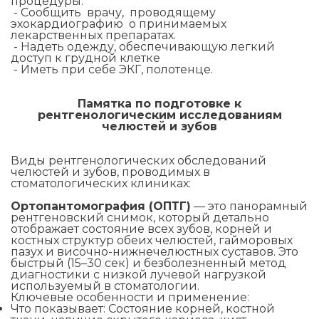
процедуры.
- Сообщить врачу, проводящему
эхокардиографию о принимаемых
лекарственных препаратах.
- Надеть одежду, обеспечивающую легкий
доступ к грудной клетке
- Иметь при себе ЭКГ, полотенце.
Памятка по подготовке к
рентгенологическим исследованиям
челюстей и зубов
Виды рентгенологических обследований
челюстей и зубов, проводимых в
стоматологических клиниках:
Ортопантомография (ОПТГ)
— это панорамный
рентгеновский снимок, который детально
отображает состояние всех зубов, корней и
костных структур обеих челюстей, гайморовых
пазух и височно-нижнечелюстных суставов. Это
быстрый (15–30 сек) и безболезненный метод
диагностики с низкой лучевой нагрузкой
используемый в стоматологии.
Ключевые особенности и применение:
Что показывает: Состояние корней, костной