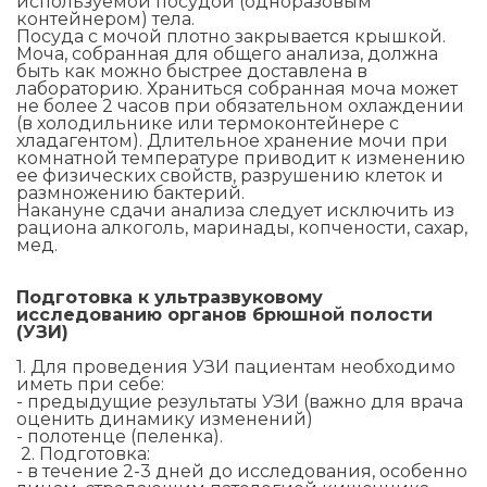
используемой посудой (одноразовым
контейнером) тела.
Посуда с мочой плотно закрывается крышкой.
Моча, собранная для общего анализа, должна
быть как можно быстрее доставлена в
лабораторию. Храниться собранная моча может
не более 2 часов при обязательном охлаждении
(в холодильнике или термоконтейнере с
хладагентом). Длительное хранение мочи при
комнатной температуре приводит к изменению
ее физических свойств, разрушению клеток и
размножению бактерий.
Накануне сдачи анализа следует исключить из
рациона алкоголь, маринады, копчености, сахар,
мед.
Подготовка к ультразвуковому
исследованию органов брюшной полости
(УЗИ)
1. Для проведения УЗИ пациентам необходимо
иметь при себе:
- предыдущие результаты УЗИ (важно для врача
оценить динамику изменений)
- полотенце (пеленка).
2. Подготовка:
- в течение 2-3 дней до исследования, особенно