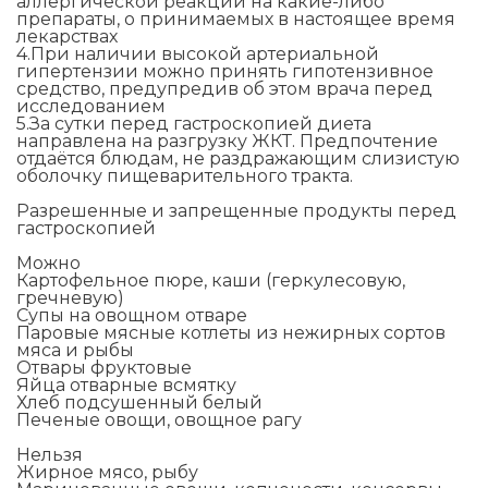
аллергической реакции на какие-либо
препараты, о принимаемых в настоящее время
лекарствах
4.При наличии высокой артериальной
гипертензии можно принять гипотензивное
средство, предупредив об этом врача перед
исследованием
5.За сутки перед гастроскопией диета
направлена на разгрузку ЖКТ. Предпочтение
отдаётся блюдам, не раздражающим слизистую
оболочку пищеварительного тракта.
Разрешенные и запрещенные продукты перед
гастроскопией
Можно
Картофельное пюре, каши (геркулесовую,
гречневую)
Супы на овощном отваре
Паровые мясные котлеты из нежирных сортов
мяса и рыбы
Отвары фруктовые
Яйца отварные всмятку
Хлеб подсушенный белый
Печеные овощи, овощное рагу
Нельзя
Жирное мясо, рыбу