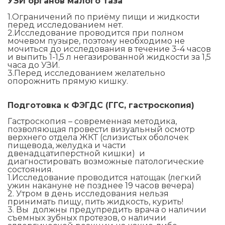
УЗИ органов малого таза
1.Ограничений по приёму пищи и жидкости
перед исследованием нет.
2.Исследование проводится при полном
мочевом пузыре, поэтому необходимо не
мочиться до исследования в течение 3-4 часов
и выпить 1-1,5 л негазированной жидкости за 1,5
часа до УЗИ.
3.Перед исследованием желательно
опорожнить прямую кишку.
Подготовка к ФЭГДС (ГГС, гастроскопия)
Гастроскопия – современная методика,
позволяющая провести визуальный осмотр
верхнего отдела ЖКТ (слизистых оболочек
пищевода, желудка и части
двенадцатиперстной кишки) и
диагностировать возможные патологические
состояния.
1.Исследование проводится натощак (легкий
ужин накануне не позднее 19 часов вечера)
2. Утром в день исследования нельзя
принимать пищу, пить жидкость, курить!
3. Вы должны предупредить врача о наличии
съемных зубных протезов, о наличии