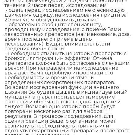
занятия физкультурой и подъем по лестнице) в
течение 2 часов перед исследованием;
- одеть перед исследованием не стесняющую
движения одежду, на исследования придти за
20 минут, чтобы успокоить дыхание;
- обязательно сообщите специалисту,
проводящему исследование, о приеме Вами
лекарственных препаратов (наименование, доза,
время последнего приема в день
исследования). Будьте внимательны, эти
сведения очень важны!
-необходимо отменить некоторые препараты с
бронходилятирующим эффектом. Отмена
препаратов должна быть согласована с лечащим
врачом! При направлении на исследование
врач даст Вам подробную информацию о
необходимости и времени отмены
определенных лекарственных препаратов.
Во время исследования функции внешнего
дыхания Вы будете дышать в индивидуальный
мундштук, аппарат произведет измерение
скорости и объема потока воздуха на вдохе и
выдохе. Возможно, некоторые пробы будут
повторены несколько раз, для выбора
результата. В процессе исследования, для
оценки реакции Вашего организма, может
возникнуть необходимость принять или
вдохнуть лекарственный препарат и после этого