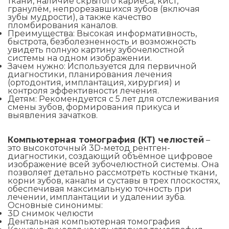
ткани, наличие скрытого кариеса, кист,
гранулём, непрорезавшихся зубов (включая
зубы мудрости), а также качество
пломбирования каналов.
Преимущества: Высокая информативность,
быстрота, безболезненность и возможность
увидеть полную картину зубочелюстной
системы на одном изображении.
Зачем нужно: Используется для первичной
диагностики, планирования лечения
(ортодонтия, имплантация, хирургия) и
контроля эффективности лечения.
Детям: Рекомендуется с 5 лет для отслеживания
смены зубов, формирования прикуса и
выявления зачатков.
Компьютерная томография (КТ) челюстей
–
это высокоточный 3D-метод рентген-
диагностики, создающий объёмное цифровое
изображение всей зубочелюстной системы. Она
позволяет детально рассмотреть костные ткани,
корни зубов, каналы и суставы в трех плоскостях,
обеспечивая максимальную точность при
лечении, имплантации и удалении зуба.
Основные синонимы:
3D снимок челюсти
Дентальная компьютерная томография