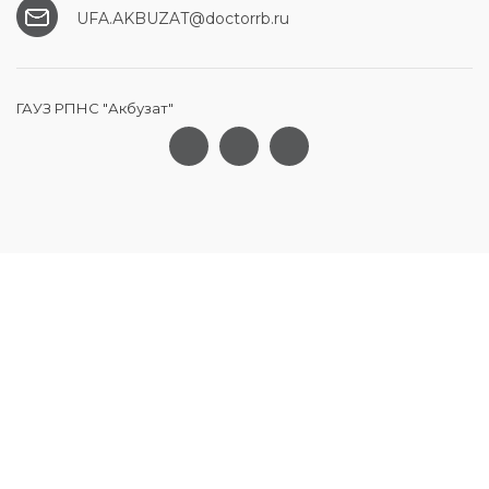
UFA.АKBUZAT@doctorrb.ru
ГАУЗ РПНС "Акбузат"