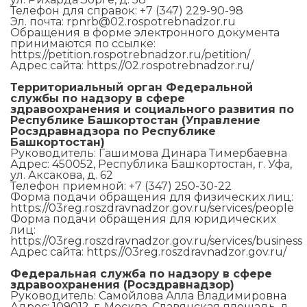
Телефон для справок: +7 (347) 229-90-98
Эл. почта: rpnrb@02.rospotrebnadzor.ru
Обращения в форме электронного документа
принимаются по ссылке:
https://petition.rospotrebnadzor.ru/petition/
Адрес сайта: https://02.rospotrebnadzor.ru/
Территориальный орган Федеральной
службы по надзору в сфере
здравоохранения и социального развития по
Республике Башкортостан (Управление
Росздравнадзора по Республике
Башкортостан)
Руководитель: Гашимова Динара Тимербаевна
Адрес: 450052, Республика Башкортостан, г. Уфа,
ул. Аксакова, д. 62
Телефон приемной: +7 (347) 250-30-22
Форма подачи обращения для физических лиц:
https://03reg.roszdravnadzor.gov.ru/services/people
Форма подачи обращения для юридических
лиц:
https://03reg.roszdravnadzor.gov.ru/services/business
Адрес сайта: https://03reg.roszdravnadzor.gov.ru/
Федеральная служба по надзору в сфере
здравоохранения (Росздравнадзор)
Руководитель: Самойлова Алла Владимировна
Адрес: 109012, г. Москва, Славянская площадь, д.