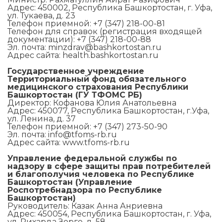
Адрес: 450002, Республика Башкортостан, г. Уфа,
ул. Тукаева, д. 23
Телефон приемной: +7 (347) 218-00-81
Телефон для справок (регистрация входящей
документации): +7 (347) 218-00-88
Эл. почта: minzdrav@bashkortostan.ru
Адрес сайта: health.bashkortostan.ru
Государственное учреждение
Территориальный фонд обязательного
медицинского страхования Республики
Башкортостан (ГУ ТФОМС РБ)
Директор: Кофанова Юлия Анатольевна
Адрес: 450077, Республика Башкортостан, г.Уфа,
ул. Ленина, д. 37
Телефон приемной: +7 (347) 273-50-90
Эл. почта: info@tfoms-rb.ru
Адрес сайта: www.tfoms-rb.ru
Управление федеральной службы по
надзору в сфере защиты прав потребителей
и благополучия человека по Республике
Башкортостан (Управление
Роспотребнадзора по Республике
Башкортостан)
Руководитель: Казак Анна Анриевна
Адрес: 450054, Республика Башкортостан, г. Уфа,
ул. Рихарда Зорге, д. 58