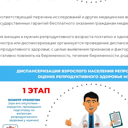
оответствующий перечень исследований и других медицинских 
осударственных гарантий бесплатного оказания гражданам меди
ля женщин и мужчин репродуктивного возраста поэтапно и одн
мотра или диспансеризации организуется проведение диспансер
продуктивного здоровья, с целью выявления признаков и факто
гативно повлиять на беременность, течение беременности, род