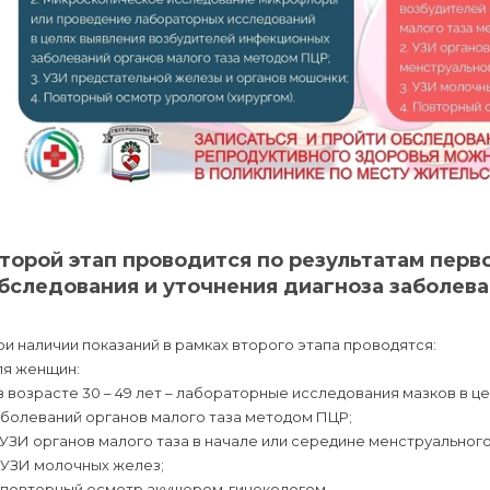
торой этап проводится по результатам перв
бследования и уточнения диагноза заболеван
и наличии показаний в рамках второго этапа проводятся:
ля женщин:
 в возрасте 30 – 49 лет – лабораторные исследования мазков в
аболеваний органов малого таза методом ПЦР;
 УЗИ органов малого таза в начале или середине менструального
 УЗИ молочных желез;
) повторный осмотр акушером-гинекологом.