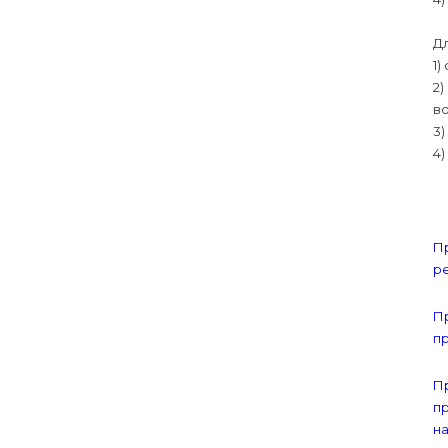
Д
1)
2
в
3)
4)
П
ре
Пр
п
П
п
н