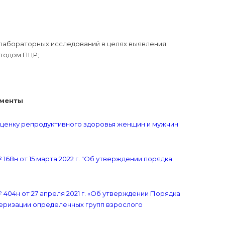
лабораторных исследований в целях выявления
етодом ПЦР;
менты
оценку репродуктивного здоровья женщин и мужчин
8н от 15 марта 2022 г. "Об утверждении порядка
04н от 27 апреля 2021 г. «Об утверждении Порядка
еризации определенных групп взрослого