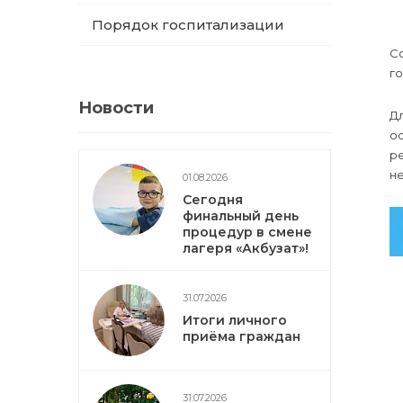
Порядок госпитализации
С
г
Новости
Д
ос
ре
не
01.08.2026
Сегодня
финальный день
процедур в смене
лагеря «Акбузат»!
31.07.2026
Итоги личного
приёма граждан
31.07.2026