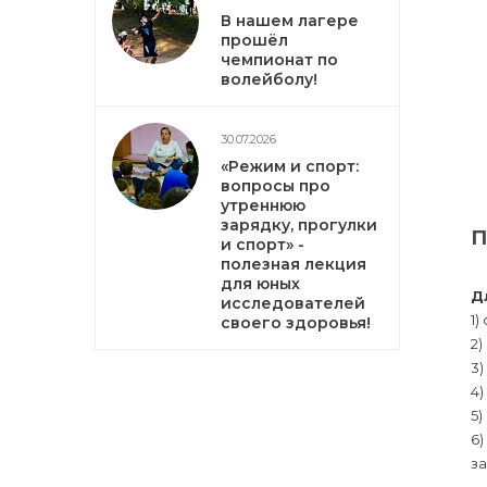
В нашем лагере
прошёл
чемпионат по
волейболу!
30.07.2026
«Режим и спорт:
вопросы про
утреннюю
зарядку, прогулки
П
и спорт» -
полезная лекция
для юных
Д
исследователей
1)
своего здоровья!
2)
3)
4
5)
6)
за