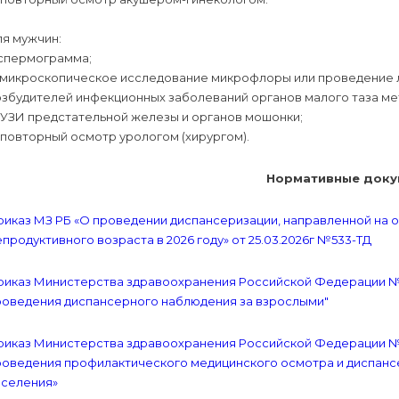
ля мужчин:
 спермограмма;
) микроскопическое исследование микрофлоры или проведение 
озбудителей инфекционных заболеваний органов малого таза м
 УЗИ предстательной железы и органов мошонки;
 повторный осмотр урологом (хирургом).
Нормативные доку
риказ МЗ РБ «О проведении диспансеризации, направленной на 
продуктивного возраста в 2026 году» от 25.03.2026г №533-ТД
иказ Министерства здравоохранения Российской Федерации № 16
роведения диспансерного наблюдения за взрослыми"
риказ Министерства здравоохранения Российской Федерации № 4
роведения профилактического медицинского осмотра и диспанс
аселения»