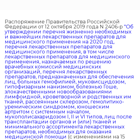
Распоряжение Правительства Российской
Федерации от 12 октября 2019 года N 2406-р
"Об
утверждении перечня жизненно необходимых
и важнейших лекарственных препаратов для
медицинского применения на 2020 год,
перечня лекарственных препаратов для
медицинского применения, в том числе
лекарственных препаратов для медицинского
применения, назначаемых по решению
врачебных комиссий медицинских
организаций, перечня лекарственных
препаратов, предназначенных для обеспечения
лиц, больных гемофилией, муковисцидозом,
гипофизарным нанизмом, болезнью Гоше,
злокачественными новообразованиями
лимфоидной, кроветворной и родственных им
тканей, рассеянным склерозом, гемолитико-
уремическим синдромом, юношеским
артритом с системным началом,
мукополисахаридозом I, II и VI типов, лиц после
трансплантации органов и (или) тканей и
минимального ассортимента лекарственных
препаратов, необходимых для оказания
медицинской помощи
(с изменениями на 15