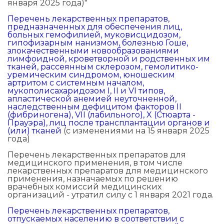
января 2025 года)"
Перечень лекарственных препаратов,
предназначенных для обеспечения лиц,
больных гемофилией, муковисцидозом,
гипофизарным нанизмом, болезнью Гоше,
злокачественными новообразованиями
лимфоидной, кроветворной и родственных им
тканей, рассеянным склерозом, гемолитико-
уремическим синдромом, юношеским
артритом с системным началом,
мукополисахаридозом I, II и VI типов,
апластической анемией неуточненной,
наследственным дефицитом факторов II
(фибриногена), VII (лабильного), X (Стюарта -
Прауэра), лиц после трансплантации органов и
(или) тканей
(с изменениями на 15 января 2025
года)
Перечень лекарственных препаратов для
медицинского применения, в том числе
лекарственных препаратов для медицинского
применения, назначаемых по решению
врачебных комиссий медицинских
организаций - утратил силу с 1 января 2021 года.
Перечень лекарственных препаратов,
отпускаемых населению в соответствии с