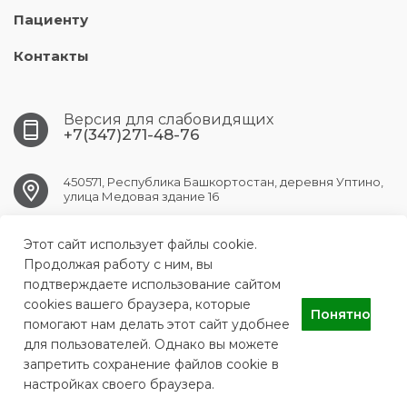
Пациенту
Контакты
Версия для слабовидящих
+7(347)271-48-76
450571, Республика Башкортостан, деревня Уптино,
улица Медовая здание 16
Этот сайт использует файлы cookie.
UFA.АKBUZAT@doctorrb.ru
Продолжая работу с ним, вы
подтверждаете использование сайтом
cookies вашего браузера, которые
Понятно
ГАУЗ РПНС "Акбузат"
помогают нам делать этот сайт удобнее
для пользователей. Однако вы можете
запретить сохранение файлов cookie в
настройках своего браузера.