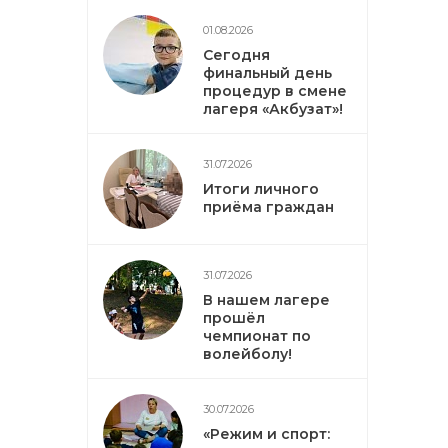
01.08.2026
Сегодня
финальный день
процедур в смене
лагеря «Акбузат»!
31.07.2026
Итоги личного
приёма граждан
31.07.2026
В нашем лагере
прошёл
чемпионат по
волейболу!
30.07.2026
«Режим и спорт: