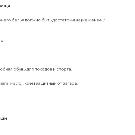
вещи
ижнего белья должно быть достаточным (не менее 7
ья.
обная обувь для походов и спорта.
ага, мыло), крем защитный от загара,
ещи