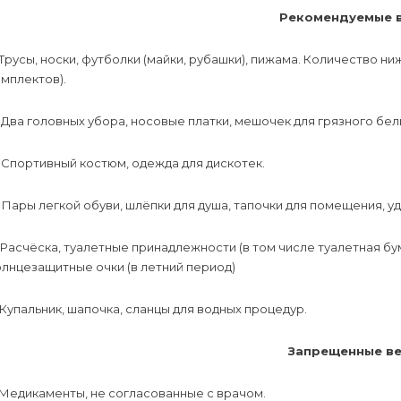
Рекомендуемые 
Трусы, носки, футболки (майки, рубашки), пижама. Количество н
мплектов).
Два головных убора, носовые платки, мешочек для грязного бел
Спортивный костюм, одежда для дискотек.
Пары легкой обуви, шлёпки для душа, тапочки для помещения, уд
Расчёска, туалетные принадлежности (в том числе туалетная бум
лнцезащитные очки (в летний период)
Купальник, шапочка, сланцы для водных процедур.
Запрещенные в
Медикаменты, не согласованные с врачом.