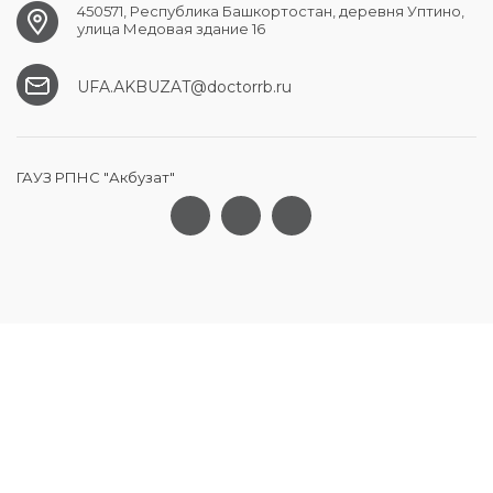
450571, Республика Башкортостан, деревня Уптино,
улица Медовая здание 16
UFA.АKBUZAT@doctorrb.ru
ГАУЗ РПНС "Акбузат"