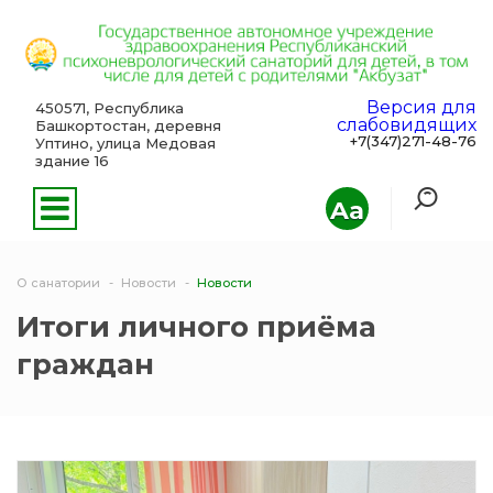
Версия для
450571, Республика
слабовидящих
Башкортостан, деревня
+7(347)271-48-76
Уптино, улица Медовая
здание 16
Aa
О санатории
Новости
Новости
Итоги личного приёма
граждан