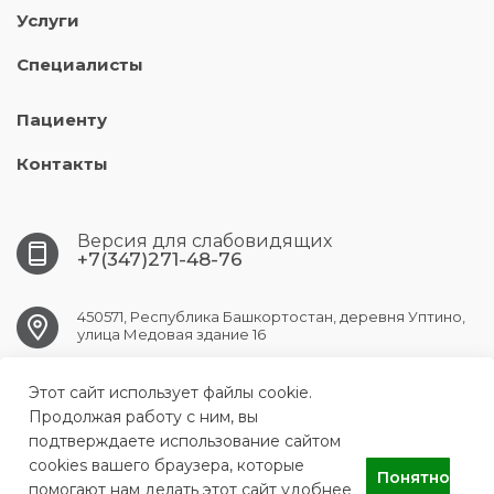
Услуги
Специалисты
Пациенту
Контакты
Версия для слабовидящих
+7(347)271-48-76
450571, Республика Башкортостан, деревня Уптино,
улица Медовая здание 16
UFA.АKBUZAT@doctorrb.ru
Этот сайт использует файлы cookie.
Продолжая работу с ним, вы
подтверждаете использование сайтом
cookies вашего браузера, которые
Понятно
ГАУЗ РПНС "Акбузат"
помогают нам делать этот сайт удобнее